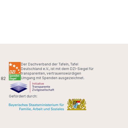
Der Dachverband der Tafeln, Tafel
Deutschland e.V., ist mit dem DZI-Siegel für
transparenten, vertrauenswürdigen
 82
Umgang mit Spenden ausgezeichnet.
Gefördert durch: