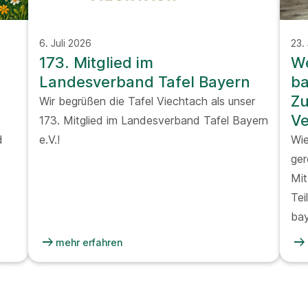
6. Juli 2026
23.
173. Mitglied im
We
Landesverband Tafel Bayern
ba
Z
Wir begrüßen die Tafel Viechtach als unser
Ve
173. Mitglied im Landesverband Tafel Bayern
d
e.V.!
Wie
ger
Mit
Tei
bay
arrow_right_alt
arrow_right_alt
mehr erfahren