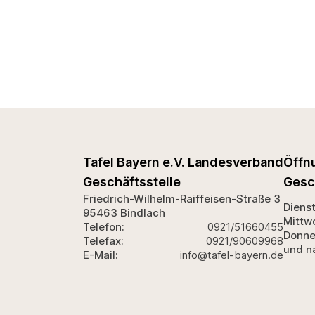
Tafel Bayern e.V. Landesverband
Öffn
Geschäftsstelle
Gesc
Friedrich-Wilhelm-Raiffeisen-Straße 3
Diens
95463 Bindlach
Mittw
Telefon:
0921/51660455
Donne
Telefax:
0921/90609968
und n
E-Mail:
info@tafel-bayern.de