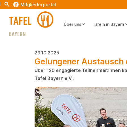
t
Search
Mitgliederportal
keyboard_arrow_down
keyboard_arr
Über uns
Tafeln in Bayern
23.10.2025
Gelungener Austausch de
Über 120 engagierte Teilnehmer:innen k
Tafel Bayern e.V..