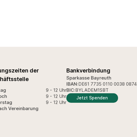
ungszeiten der
Bankverbindung
Sparkasse Bayreuth
häftsstelle
IBAN:
DE61 7735 0110 0038 0874
tag
9 - 12 Uhr
BIC:
BYLADEM1SBT
och
9 - 12 Uhr
Jetzt Spenden
rstag
9 - 12 Uhr
ach Vereinbarung