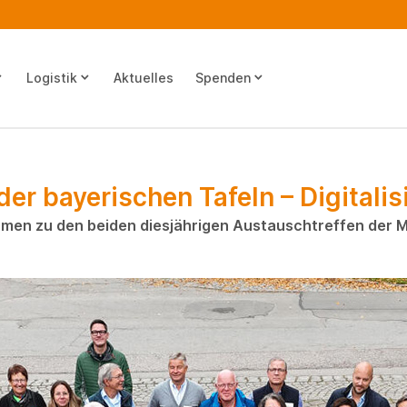
ow_down
keyboard_arrow_down
keyboard_arrow_down
Logistik
Aktuelles
Spenden
r bayerischen Tafeln – Digitali
amen zu den beiden diesjährigen Austauschtreffen der 