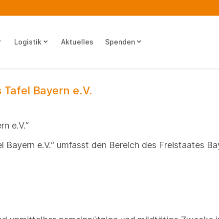
ow_down
keyboard_arrow_down
keyboard_arrow_down
Logistik
Aktuelles
Spenden
Tafel Bayern e.V.
rn e.V.“
 Bayern e.V.“ umfasst den Bereich des Freistaates Ba