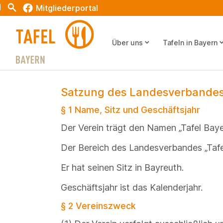
t
Search
Mitgliederportal
keyboard_arrow_down
keyboard_arr
Über uns
Tafeln in Bayern
Satzung des Landesverbandes 
§ 1 Name, Sitz und Geschäftsjahr
Der Verein trägt den Namen „Tafel Baye
Der Bereich des Landesverbandes „Tafel
Er hat seinen Sitz in Bayreuth.
Geschäftsjahr ist das Kalenderjahr.
§ 2 Vereinszweck