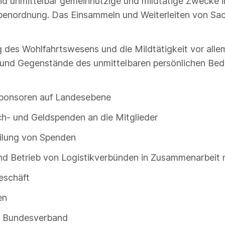
 und unmittelbar gemeinnützige und mildtätige Zwecke 
enordnung. Das Einsammeln und Weiterleiten von Sac
g des Wohlfahrtswesens und die Mildtätigkeit vor alle
und Gegenstände des unmittelbaren persönlichen Bed
Sponsoren auf Landesebene
ch- und Geldspenden an die Mitglieder
teilung von Spenden
und Betrieb von Logistikverbünden in Zusammenarbeit m
eschäft
en
im Bundesverband