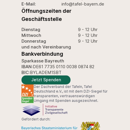
E-Mail:
info@tafel-bayern.de
Öffnungszeiten der
Geschäftsstelle
Dienstag
9 - 12 Uhr
Mittwoch
9 - 12 Uhr
Donnerstag
9 - 12 Uhr
und nach Vereinbarung
Bankverbindung
Sparkasse Bayreuth
IBAN:
DE61 7735 0110 0038 0874 82
BIC:
BYLADEM1SBT
Jetzt Spenden
Der Dachverband der Tafeln, Tafel
Deutschland e.V., ist mit dem DZI-Siegel für
transparenten, vertrauenswürdigen
Umgang mit Spenden ausgezeichnet.
Gefördert durch: