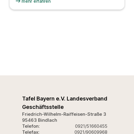
arrow_right_alt
mehr erfahren
Tafel Bayern e.V. Landesverband
Geschäftsstelle
Friedrich-Wilhelm-Raiffeisen-Straße 3
95463 Bindlach
Telefon:
0921/51660455
Telefax:
0921/90609968