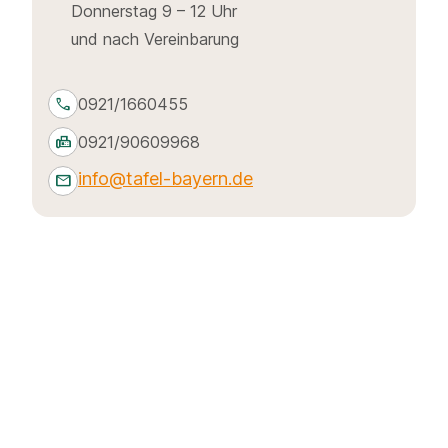
Donnerstag 9 – 12 Uhr
und nach Vereinbarung
call
0921/1660455
fax
0921/90609968
info@tafel-bayern.de
mail