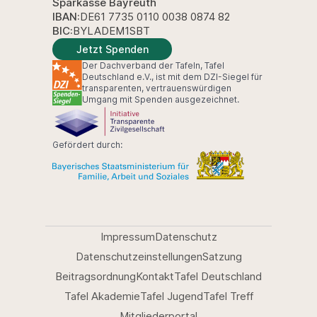
Sparkasse Bayreuth
IBAN:
DE61 7735 0110 0038 0874 82
BIC:
BYLADEM1SBT
Jetzt Spenden
Der Dachverband der Tafeln, Tafel
Deutschland e.V., ist mit dem DZI-Siegel für
transparenten, vertrauenswürdigen
Umgang mit Spenden ausgezeichnet.
Gefördert durch:
Impressum
Datenschutz
Datenschutzeinstellungen
Satzung
Beitragsordnung
Kontakt
Tafel Deutschland
Tafel Akademie
Tafel Jugend
Tafel Treff
Mitgliederportal