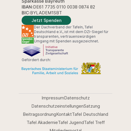
Sparkasse Bayreuth
IBAN:
DE61 7735 0110 0038 0874 82
BIC:
BYLADEM1SBT
Jetzt Spenden
Der Dachverband der Tafeln, Tafel
Deutschland e.V., ist mit dem DZI-Siegel für
transparenten, vertrauenswürdigen
Umgang mit Spenden ausgezeichnet.
Gefördert durch:
Impressum
Datenschutz
Datenschutzeinstellungen
Satzung
Beitragsordnung
Kontakt
Tafel Deutschland
Tafel Akademie
Tafel Jugend
Tafel Treff
Mitgliederportal