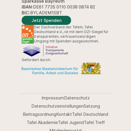
Sparkasse Bayreuth
IBAN:
DE61 7735 0110 0038 0874 82
BIC:
BYLADEM1SBT
Jetzt Spenden
Der Dachverband der Tafeln, Tafel
Deutschland e.V., ist mit dem DZI-Siegel für
transparenten, vertrauenswürdigen
Umgang mit Spenden ausgezeichnet.
Gefördert durch:
Impressum
Datenschutz
Datenschutzeinstellungen
Satzung
Beitragsordnung
Kontakt
Tafel Deutschland
Tafel Akademie
Tafel Jugend
Tafel Treff
Mitgliederportal