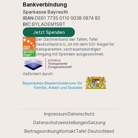
Bankverbindung
Sparkasse Bayreuth
IBAN:
DE61 7735 0110 0038 0874 82
BIC:
BYLADEM1SBT
Jetzt Spenden
Der Dachverband der Tafeln, Tafel
Deutschland e.V., ist mit dem DZI-Siegel für
transparenten, vertrauenswürdigen
Umgang mit Spenden ausgezeichnet.
Gefördert durch:
Impressum
Datenschutz
Datenschutzeinstellungen
Satzung
Beitragsordnung
Kontakt
Tafel Deutschland