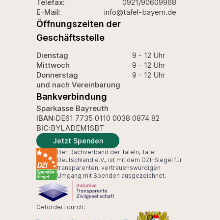
Telefax:
0921/90609968
E-Mail:
info@tafel-bayern.de
Öffnungszeiten der
Geschäftsstelle
Dienstag
9 - 12 Uhr
Mittwoch
9 - 12 Uhr
Donnerstag
9 - 12 Uhr
und nach Vereinbarung
Bankverbindung
Sparkasse Bayreuth
IBAN:
DE61 7735 0110 0038 0874 82
BIC:
BYLADEM1SBT
Jetzt Spenden
Der Dachverband der Tafeln, Tafel
Deutschland e.V., ist mit dem DZI-Siegel für
transparenten, vertrauenswürdigen
Umgang mit Spenden ausgezeichnet.
Gefördert durch: